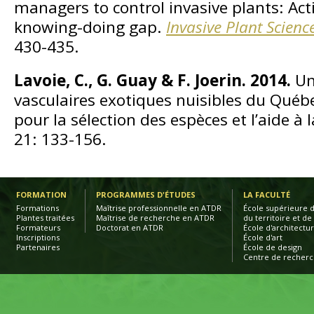
managers to control invasive plants: Acti
knowing-doing gap.
Invasive Plant Scie
430-435.
Lavoie, C., G. Guay & F. Joerin. 2014.
Un
vasculaires exotiques nuisibles du Québ
pour la sélection des espèces et l’aide à 
21: 133-156.
FORMATION
PROGRAMMES D'ÉTUDES
LA FACULTÉ
Formations
Maîtrise professionnelle en ATDR
École supérieure
Plantes traitées
Maîtrise de recherche en ATDR
du territoire et d
Formateurs
Doctorat en ATDR
École d'architectu
Inscriptions
École d'art
Partenaires
École de design
Centre de recher